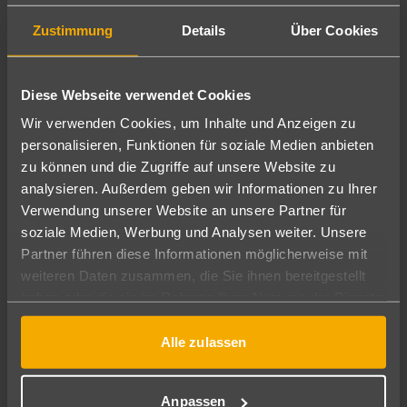
GEBURTSDATUM
Zustimmung
Details
Über Cookies
Diese Webseite verwendet Cookies
E-MAIL
Wir verwenden Cookies, um Inhalte und Anzeigen zu
personalisieren, Funktionen für soziale Medien anbieten
zu können und die Zugriffe auf unsere Website zu
analysieren. Außerdem geben wir Informationen zu Ihrer
Verwendung unserer Website an unsere Partner für
TELEFON
soziale Medien, Werbung und Analysen weiter. Unsere
Partner führen diese Informationen möglicherweise mit
weiteren Daten zusammen, die Sie ihnen bereitgestellt
haben oder die sie im Rahmen Ihrer Nutzung der Dienste
gesammelt haben.
STRASSE
Alle zulassen
Anpassen