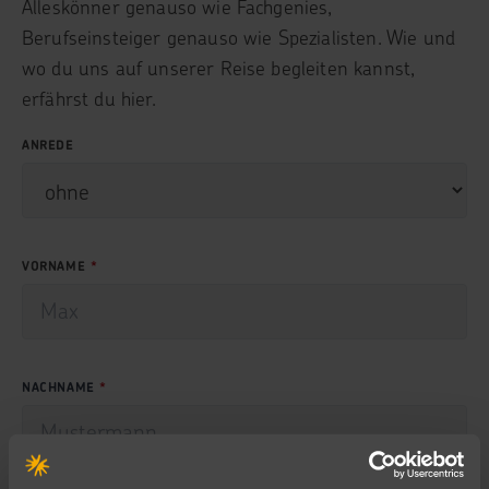
Alleskönner genauso wie Fachgenies,
Berufseinsteiger genauso wie Spezialisten. Wie und
wo du uns auf unserer Reise begleiten kannst,
erfährst du hier.
ANREDE
VORNAME
NACHNAME