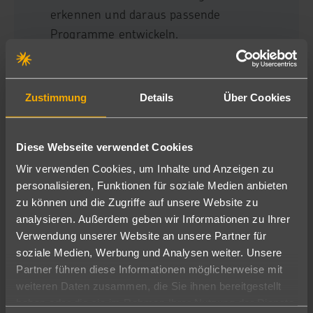
erkennen und daraus passende
Programme entwickeln.
Konzeption, Durchführung und
Weiterentwicklung eigener
Trainingsformate, u.a. im Rahmen unserer
Zustimmung
Details
Über Cookies
YoungTalent Academy.
Die Einführung und Weiterentwicklung von
Diese Webseite verwendet Cookies
Mitarbeitergesprächen durch geeignete
Wir verwenden Cookies, um Inhalte und Anzeigen zu
Trainings- und Entwicklungsformate für
personalisieren, Funktionen für soziale Medien anbieten
Führungskräfte unterstützen.
zu können und die Zugriffe auf unsere Website zu
An der Weiterentwicklung unseres
analysieren. Außerdem geben wir Informationen zu Ihrer
Onboardings mitwirken und wirkungsvolle
Verwendung unserer Website an unsere Partner für
Maßnahmen für einen gelungenen Einstieg
soziale Medien, Werbung und Analysen weiter. Unsere
neuer Mitarbeitender konzipieren und
Partner führen diese Informationen möglicherweise mit
weiteren Daten zusammen, die Sie ihnen bereitgestellt
umsetzen.
haben oder die sie im Rahmen Ihrer Nutzung der Dienste
Talente entdecken und durch gezielte