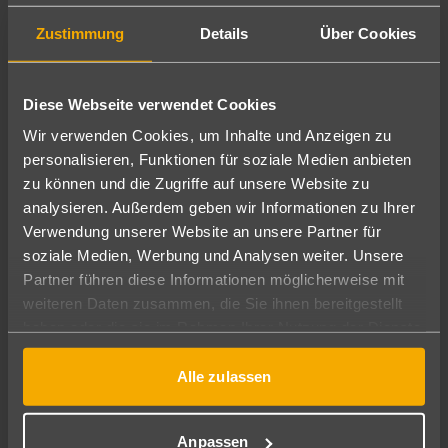
GEBURTSDATUM
Zustimmung
Details
Über Cookies
Diese Webseite verwendet Cookies
E-MAIL
Wir verwenden Cookies, um Inhalte und Anzeigen zu
personalisieren, Funktionen für soziale Medien anbieten
zu können und die Zugriffe auf unsere Website zu
analysieren. Außerdem geben wir Informationen zu Ihrer
Verwendung unserer Website an unsere Partner für
TELEFON
soziale Medien, Werbung und Analysen weiter. Unsere
Partner führen diese Informationen möglicherweise mit
weiteren Daten zusammen, die Sie ihnen bereitgestellt
haben oder die sie im Rahmen Ihrer Nutzung der Dienste
gesammelt haben.
STRASSE
Alle zulassen
Anpassen