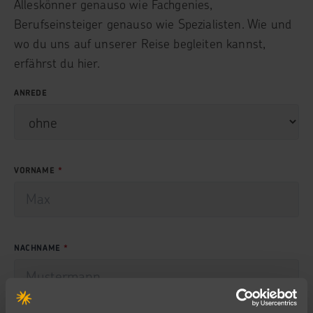
Alleskönner genauso wie Fachgenies,
Berufseinsteiger genauso wie Spezialisten. Wie und
wo du uns auf unserer Reise begleiten kannst,
erfährst du hier.
ANREDE
VORNAME
NACHNAME