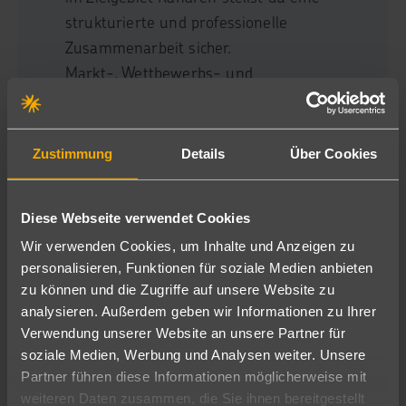
strukturierte und professionelle
Zusammenarbeit sicher.
Markt-, Wettbewerbs- und
Performanceanalysen werden von dir
regelmäßig erstellt, ausgewertet und zur
Ableitung konkreter Maßnahmen genutzt.
Zustimmung
Details
Über Cookies
Preisvergleiche und Marktbeobachtungen
dienen als Grundlage für fundierte
Diese Webseite verwendet Cookies
Entscheidungen im Produkt- und
Wir verwenden Cookies, um Inhalte und Anzeigen zu
Ertragsmanagement.
personalisieren, Funktionen für soziale Medien anbieten
Die kurz- und mittelfristige
zu können und die Zugriffe auf unsere Website zu
Preissteuerungsmaßnahmen
analysieren. Außerdem geben wir Informationen zu Ihrer
(Yieldmanagement) begleitest du aktiv und
Verwendung unserer Website an unsere Partner für
wirkst an entsprechenden Maßnahmen
soziale Medien, Werbung und Analysen weiter. Unsere
mit.
Partner führen diese Informationen möglicherweise mit
weiteren Daten zusammen, die Sie ihnen bereitgestellt
Vertragsverhandlungen sowie unterjährige